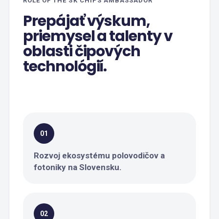
ROLE OF THE SK CHIPS AMBASSADOR
Prepájať výskum,
priemysel a talenty v
oblasti čipových
technológií.
01
Rozvoj ekosystému polovodičov a
fotoniky na Slovensku.
02