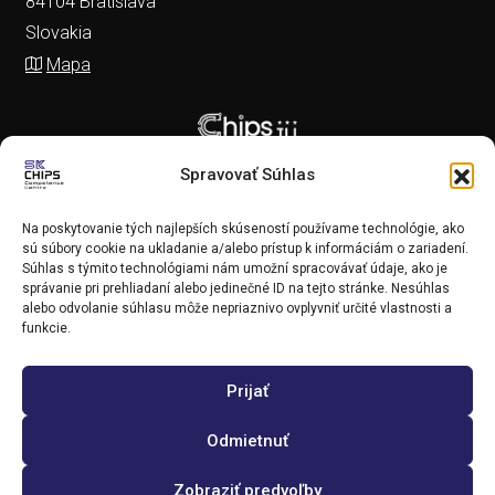
84104 Bratislava
Slovakia
Mapa
Spravovať Súhlas
Na poskytovanie tých najlepších skúseností používame technológie, ako
sú súbory cookie na ukladanie a/alebo prístup k informáciám o zariadení.
Súhlas s týmito technológiami nám umožní spracovávať údaje, ako je
správanie pri prehliadaní alebo jedinečné ID na tejto stránke. Nesúhlas
alebo odvolanie súhlasu môže nepriaznivo ovplyvniť určité vlastnosti a
funkcie.
Prijať
Copyright (c) 2025 SK CHIPS Competence Centre
Odmietnuť
Zobraziť predvoľby