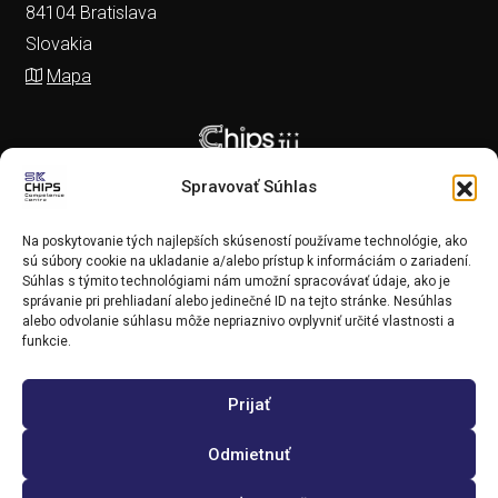
84104 Bratislava
Slovakia
Mapa
Spravovať Súhlas
Na poskytovanie tých najlepších skúseností používame technológie, ako
sú súbory cookie na ukladanie a/alebo prístup k informáciám o zariadení.
Súhlas s týmito technológiami nám umožní spracovávať údaje, ako je
správanie pri prehliadaní alebo jedinečné ID na tejto stránke. Nesúhlas
alebo odvolanie súhlasu môže nepriaznivo ovplyvniť určité vlastnosti a
funkcie.
Prijať
Copyright (c) 2025 SK CHIPS Competence Centre
Odmietnuť