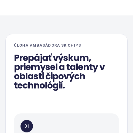
ÚLOHA AMBASÁDORA SK CHIPS
Prepájať výskum,
priemysel a talenty v
oblasti čipových
technológií.
01