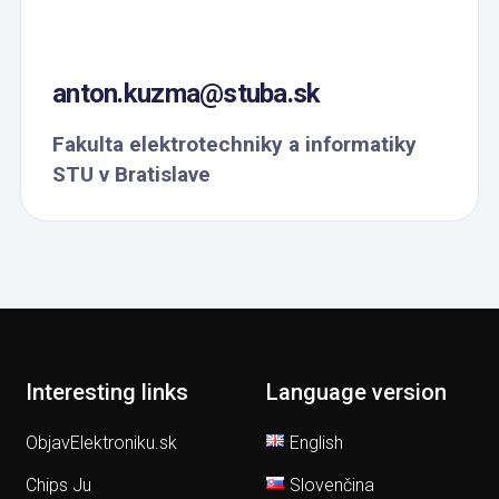
anton.kuzma@stuba.sk
Fakulta elektrotechniky a informatiky
STU v Bratislave
Interesting links
Language version
ObjavElektroniku.sk
English
Chips Ju
Slovenčina