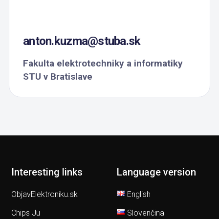
anton.kuzma@stuba.sk
Fakulta elektrotechniky a informatiky
STU v Bratislave
Interesting links
Language version
ObjavElektroniku.sk
English
Chips Ju
Slovenčina