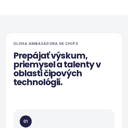
ÚLOHA AMBASÁDORA SK CHIPS
Prepájať výskum,
priemysel a talenty v
oblasti čipových
technológií.
01